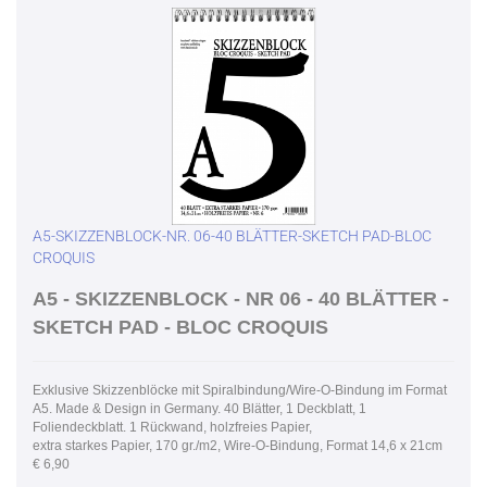
A5-SKIZZENBLOCK-NR. 06-40 BLÄTTER-SKETCH PAD-BLOC
CROQUIS
A5 - SKIZZENBLOCK - NR 06 - 40 BLÄTTER -
SKETCH PAD - BLOC CROQUIS
Exklusive Skizzenblöcke mit Spiralbindung/Wire-O-Bindung im Format
A5. Made & Design in Germany. 40 Blätter, 1 Deckblatt, 1
Foliendeckblatt. 1 Rückwand, holzfreies Papier,
extra starkes Papier, 170 gr./m2, Wire-O-Bindung, Format 14,6 x 21cm
€ 6,90