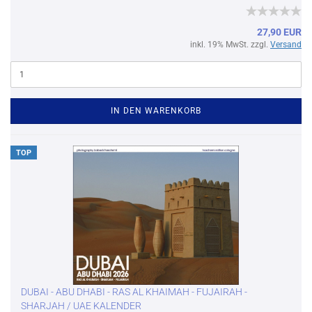
27,90 EUR
inkl. 19% MwSt. zzgl.
Versand
IN DEN WARENKORB
TOP
DUBAI - ABU DHABI - RAS AL KHAIMAH - FUJAIRAH -
SHARJAH / UAE KALENDER